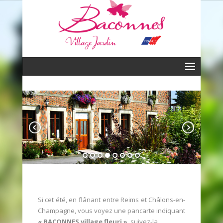
Fleurissement
- Le palmarès
- Les fleurs au quotidien
- Historique du Fleurissement
- Baconnes d’aujourd’hui
Historique
Si cet été, en flânant entre Reims et Châlons-en-
Crêperie
Champagne, vous voyez une pancarte indiquant
« BACONNES village fleuri »
, suivez-la.