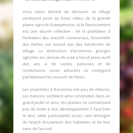
Eglise
Vous serez étonné de découvrir ce village
Mairie
verdoyant posé au beau milieu de la grande
Actualités
plaine agricole champenoise. Ici le fleurissement
est une œuvre collective : de la plantation à
l’entretien des massifs communaux, l’ensemble
des tâches est assuré par des bénévoles du
village. La destruction d’anciennes granges
agricoles en carreau de craie a laissé place au fil
des ans à de vastes pelouses et de
nombreuses zones arborées où s’intègrent
parfaitement les massifs de fleurs.
Les propriétés à Baconnes ont peu de clôtures.
Les maisons semblent ainsi construites dans un
grand jardin et ainsi, les plantes ne connaissent
pas de limite à leur développement. Il faut bien
le dire, cette particularité assez rare témoigne
de l’esprit d’ouverture des habitants et de leur
sens de l’accueil.